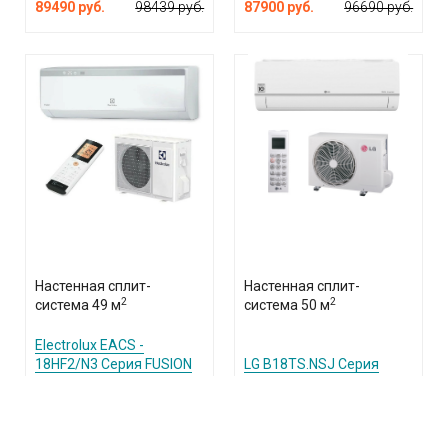
89490 руб.
98439 руб.
87900 руб.
96690 руб.
Настенная сплит-
Настенная сплит-
2
2
система 49 м
система 50 м
Electrolux EACS -
18HF2/N3 Серия FUSION
LG B18TS.NSJ Серия
2.0
ProCool DUAL Inverter
90990 руб.
100089 руб.
89990 руб.
98989 руб.