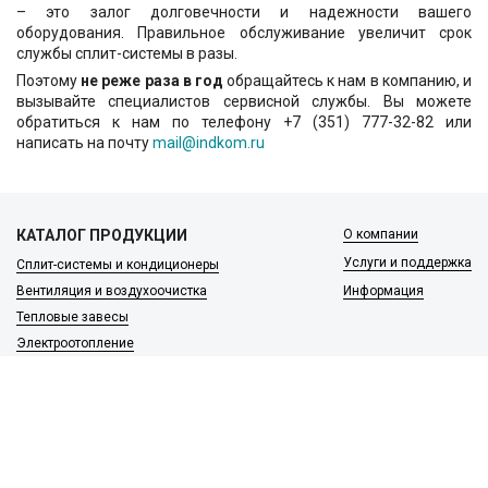
– это залог долговечности и надежности вашего
оборудования. Правильное обслуживание увеличит срок
службы сплит-системы в разы.
Поэтому
не реже раза в год
обращайтесь к нам в компанию, и
вызывайте специалистов сервисной службы. Вы можете
обратиться к нам по телефону +7 (351) 777-32-82 или
написать на почту
mail@indkom.ru
КАТАЛОГ ПРОДУКЦИИ
О компании
Услуги и поддержка
Сплит-системы и кондиционеры
Вентиляция и воздухоочистка
Информация
Тепловые завесы
Электроотопление
Сантехника
Встроенные пылесосы
Публичная оферта
Обращаем ваше внимание на то, что вся информация, включая цены на этом
интернет-сайте носит исключительно информационный характер и ни при каких
условиях не является публичной офертой, определяемой положениями Статьи 437(2)