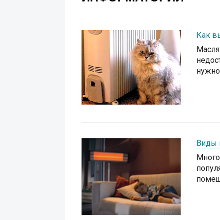
Как в
Масля
недос
нужно
Виды 
Много
попул
помещ