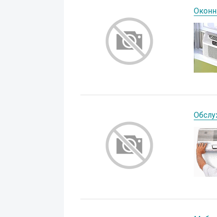
Оконн
Обслу