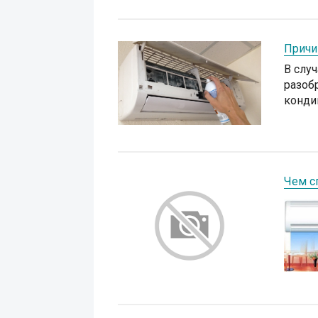
Причи
В слу
разоб
кондиц
Чем с