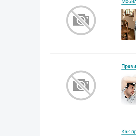
Мобил
Прави
Как п