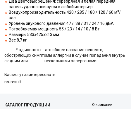
Два цветовых решения
: серебряная и белая передняя
панель удачно впишутся в любой интерьер.
3
Воздухопроизводительность 420 / 285 / 180 / 120 / 60 м
/
час
Уровень звукового давления 47 / 38 / 31 / 24 / 16 дБА
Потребляемая мощность 55 / 23 / 14 / 10 / 8 Вт
Размеры 533х425х213 мм
Вес 8,7 кг
* адьюванты-- это общее название веществ,
обостряющих симптомы аллергии в случае попадания внутрь
с одним или несколькими аллергенами.
Вас могут заинтересовать:
no-result
КАТАЛОГ ПРОДУКЦИИ
О компании
Услуги и поддержка
Сплит-системы и кондиционеры
Вентиляция и воздухоочистка
Информация
Тепловые завесы