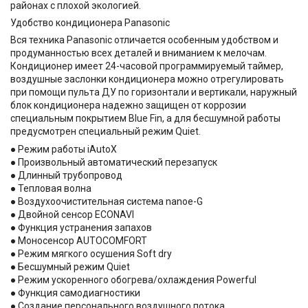
районах с плохой экологией.
Удобство кондиционера Panasonic
Вся техника Panasonic отличается особенным удобством и
продуманностью всех деталей и вниманием к мелочам.
Кондиционер имеет 24-часовой программируемый таймер,
воздушные заслонки кондиционера можно отрегулировать
при помощи пульта ДУ по горизонтали и вертикали, наружный
блок кондиционера надежно защищен от коррозии
специальным покрытием Blue Fin, а для бесшумной работы
предусмотрен специальный режим Quiet.
● Режим работы iAutoX
● Произвольный автоматический перезапуск
● Длинный трубопровод
● Тепловая волна
● Воздухоочистительная система nanoe-G
● Двойной сенсор ECONAVI
● Функция устранения запахов
● Моносенсор AUTOCOMFORT
● Режим мягкого осушения Soft dry
● Бесшумный режим Quiet
● Режим ускоренного обогрева/охлаждения Powerful
● Функция самодиагностики
● Создание персонального воздушного потока