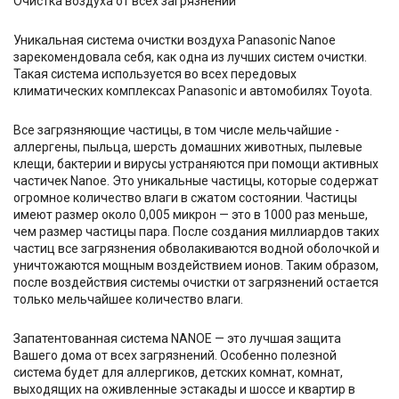
Очистка воздуха от всех загрязнений
Уникальная система очистки воздуха Panasonic Nanoe
зарекомендовала себя, как одна из лучших систем очистки.
Такая система используется во всех передовых
климатических комплексах Panasonic и автомобилях Toyota.
Все загрязняющие частицы, в том числе мельчайшие -
аллергены, пыльца, шерсть домашних животных, пылевые
клещи, бактерии и вирусы устраняются при помощи активных
частичек Nanoe. Это уникальные частицы, которые содержат
огромное количество влаги в сжатом состоянии. Частицы
имеют размер около 0,005 микрон — это в 1000 раз меньше,
чем размер частицы пара. После создания миллиардов таких
частиц все загрязнения обволакиваются водной оболочкой и
уничтожаются мощным воздействием ионов. Таким образом,
после воздействия системы очистки от загрязнений остается
только мельчайшее количество влаги.
Запатентованная система NANOE — это лучшая защита
Вашего дома от всех загрязнений. Особенно полезной
система будет для аллергиков, детских комнат, комнат,
выходящих на оживленные эстакады и шоссе и квартир в