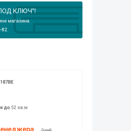
ПОД КЛЮЧ"!
ине магазина.
-82.
187BE
я до
52 кв.м
менеджера
0 руб.