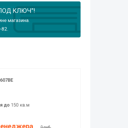
ПОД КЛЮЧ"!
ине магазина.
-82.
607BE
я до
150 кв.м
менеджера
0 руб.