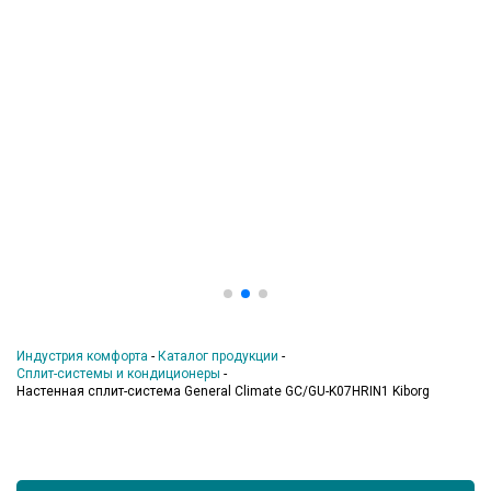
Индустрия комфорта
-
Каталог продукции
-
Сплит-системы и кондиционеры
-
Настенная сплит-система General Climate GC/GU-K07HRIN1 Kiborg