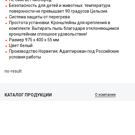
Безопасность для детей и животных. температура
поверхности не превышает 90 градусов Цельсия.
Система защиты от перегрева
Простота установки. Кронштейны для крепления в
комплекте. Вытирать пыль благодаря отклоняющимся
кронштейнам сплошное удовольствие!
Размер 975 х 400 х 55 мм
Цвет белый
Производство Норвегия. Адаптирован под Российские
условия работы
no-result
КАТАЛОГ ПРОДУКЦИИ
О компании
Услуги и поддержка
Сплит-системы и кондиционеры
Вентиляция и воздухоочистка
Информация
Тепловые завесы
Электроотопление
Сантехника