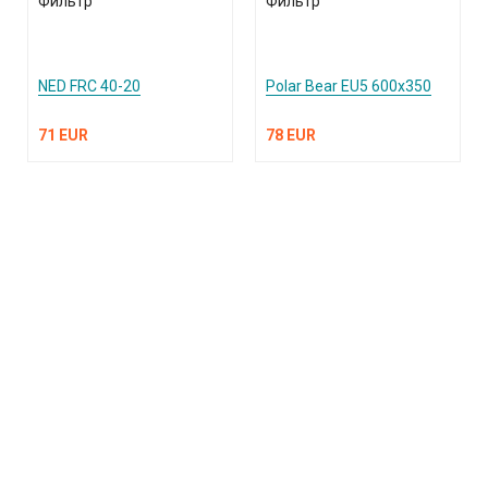
Фильтр
Фильтр
NED FRC 40-20
Polar Bear EU5 600x350
71 EUR
78 EUR
КАТАЛОГ ПРОДУКЦИИ
О компании
Услуги и поддержка
Сплит-системы и кондиционеры
Вентиляция и воздухоочистка
Информация
Тепловые завесы
Электроотопление
Сантехника
Встроенные пылесосы
Публичная оферта
Обращаем ваше внимание на то, что вся информация, включая цены на этом