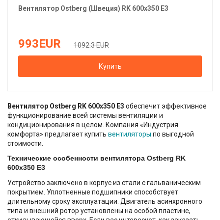
Вентилятор
Ostberg (Швеция)
RK 600х350 Е3
993
EUR
1092.3 EUR
Купить
Вентилятор Ostberg RK 600х350 Е3
обеспечит эффективное
функционирование всей системы вентиляции и
кондиционирования в целом. Компания «Индустрия
комфорта» предлагает купить
вентиляторы
по выгодной
стоимости.
Технические особенности вентилятора Ostberg RK
600х350 Е3
Устройство заключено в корпус из стали с гальваническим
покрытием. Уплотненные подшипники способствует
длительному сроку эксплуатации. Двигатель асинхронного
типа и внешний ротор установлены на особой пластине,
откидывающейся вверх. Если вас интересует, как заказать