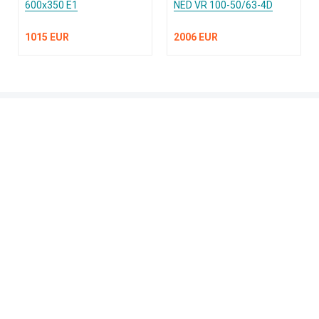
600х350 Е1
NED VR 100-50/63-4D
1015 EUR
2006 EUR
КАТАЛОГ ПРОДУКЦИИ
О компании
Услуги и поддержка
Сплит-системы и кондиционеры
Вентиляция и воздухоочистка
Информация
Тепловые завесы
Электроотопление
Сантехника
Встроенные пылесосы
Публичная оферта
Обращаем ваше внимание на то, что вся информация, включая цены на этом
интернет-сайте носит исключительно информационный характер и ни при каких
условиях не является публичной офертой, определяемой положениями Статьи 437(2)
ГК РФ. Для получения подробной информации, пожалуйста, обращайтесь по телефону
или воспользуйтесь формой запроса обратного звонка