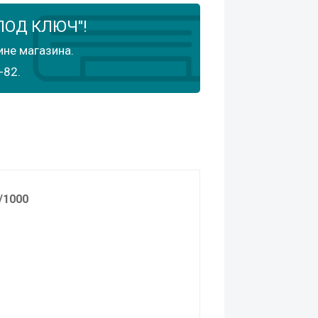
ПОД КЛЮЧ"!
ине магазина.
-82.
/1000