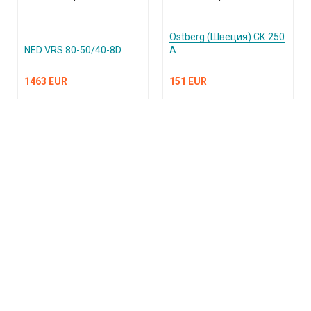
Ostberg (Швеция) СК 250
NED VRS 80-50/40-8D
А
1463 EUR
151 EUR
КАТАЛОГ ПРОДУКЦИИ
О компании
Услуги и поддержка
Сплит-системы и кондиционеры
Вентиляция и воздухоочистка
Информация
Тепловые завесы
Электроотопление
Сантехника
Встроенные пылесосы
Публичная оферта
Обращаем ваше внимание на то, что вся информация, включая цены на этом
интернет-сайте носит исключительно информационный характер и ни при каких