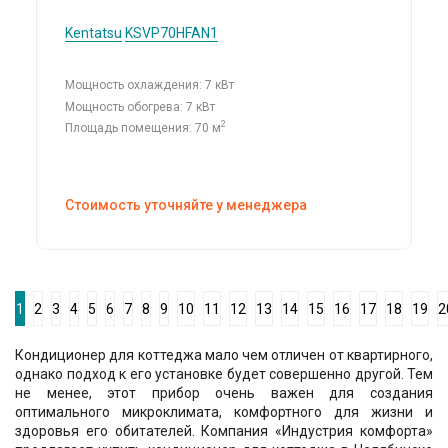
Kentatsu
KSVP70HFAN1
Мощность охлаждения: 7 кВт
Мощность обогрева: 7 кВт
2
Площадь помещения: 70 м
Стоимость уточняйте у менеджера
1
2
3
4
5
6
7
8
9
10
11
12
13
14
15
16
17
18
19
2
Кондиционер для коттеджа мало чем отличен от квартирного,
однако подход к его установке будет совершенно другой. Тем
не менее, этот прибор очень важен для создания
оптимального микроклимата, комфортного для жизни и
здоровья его обитателей. Компания «Индустрия комфорта»