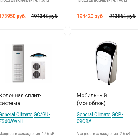
Площадь помещения: 150 м
Площадь помещения: 160 м
173950
руб.
191345 руб.
194420
руб.
213862 руб.
Колонная сплит-
Мобильный
система
(моноблок)
General Climate
GC/GU-
General Climate
GCP-
FS60AWN1
09CRA
Мощность охлаждения: 17.6 кВт
Мощность охлаждения: 2.6 кВт