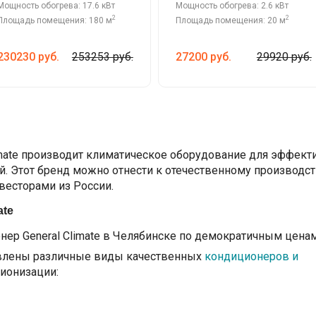
Мощность обогрева: 17.6 кВт
Мощность обогрева: 2.6 кВт
2
2
Площадь помещения: 180 м
Площадь помещения: 20 м
230230
руб.
253253 руб.
27200
руб.
29920 руб.
mate производит климатическое оборудование для эффект
 Этот бренд можно отнести к отечественному производств
весторами из России.
ate
ер General Climate в Челябинске по демократичным ценам
авлены различные виды качественных
кондиционеров и
 ионизации: