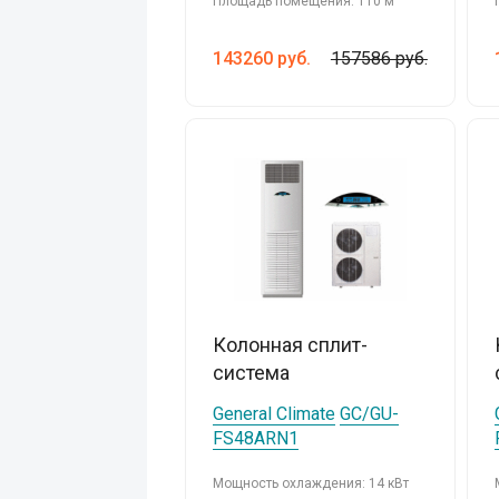
Площадь помещения: 110 м
143260
руб.
157586 руб.
Колонная сплит-
система
General Climate
GC/GU-
FS48ARN1
Мощность охлаждения: 14 кВт