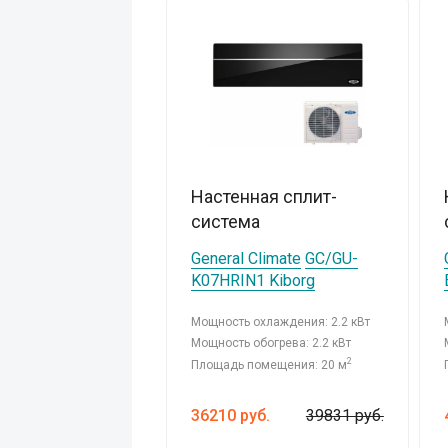
Настенная сплит-
система
General Climate
GC/GU-
K07HRIN1 Kiborg
Мощность охлаждения: 2.2 кВт
Мощность обогрева: 2.2 кВт
2
Площадь помещения: 20 м
36210
руб.
39831 руб.