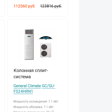
112560
руб.
123816 руб.
Колонная сплит-
система
General Climate
GC/GU-
FS24HRN1
Мощность охлаждения: 7.1 кВт
Мощность обогрева: 7.1 кВт
2