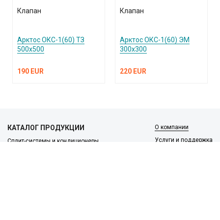
Клапан
Клапан
Арктос ОКС-1(60) ТЗ
Арктос ОКС-1(60) ЭМ
500х500
300х300
190 EUR
220 EUR
КАТАЛОГ ПРОДУКЦИИ
О компании
Услуги и поддержка
Сплит-системы и кондиционеры
Вентиляция и воздухоочистка
Информация
Тепловые завесы
Электроотопление
Сантехника
Встроенные пылесосы
Публичная оферта