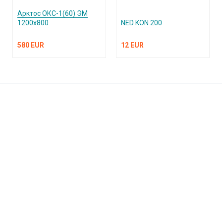
Арктос ОКС-1(60) ЭМ
1200х800
NED KON 200
580 EUR
12 EUR
КАТАЛОГ ПРОДУКЦИИ
О компании
Услуги и поддержка
Сплит-системы и кондиционеры
Вентиляция и воздухоочистка
Информация
Тепловые завесы
Электроотопление
Сантехника
Встроенные пылесосы
Публичная оферта
Обращаем ваше внимание на то, что вся информация, включая цены на этом
интернет-сайте носит исключительно информационный характер и ни при каких
условиях не является публичной офертой, определяемой положениями Статьи 437(2)
ГК РФ. Для получения подробной информации, пожалуйста, обращайтесь по телефону