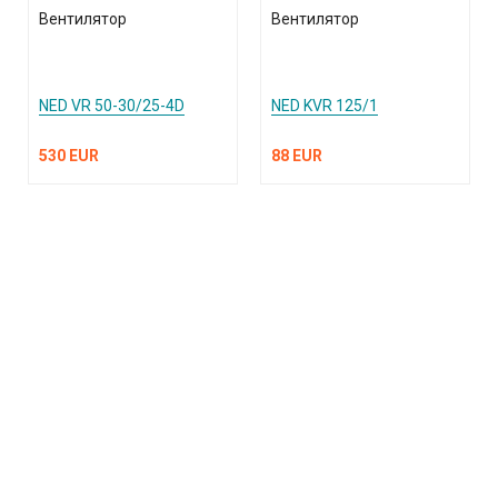
Вентилятор
Вентилятор
NED VR 50-30/25-4D
NED KVR 125/1
530 EUR
88 EUR
КАТАЛОГ ПРОДУКЦИИ
О компании
Услуги и поддержка
Сплит-системы и кондиционеры
Вентиляция и воздухоочистка
Информация
Тепловые завесы
Электроотопление
Сантехника
Встроенные пылесосы
Публичная оферта