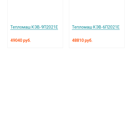
Тепломаш КЭВ-9П2021Е
Тепломаш КЭВ-6П2021Е
49040 руб.
48810 руб.
КАТАЛОГ ПРОДУКЦИИ
О компании
Услуги и поддержка
Сплит-системы и кондиционеры
Вентиляция и воздухоочистка
Информация
Тепловые завесы
Электроотопление
Сантехника
Встроенные пылесосы
Публичная оферта