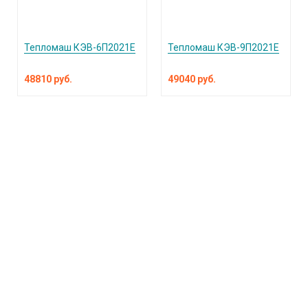
Тепломаш КЭВ-6П2021Е
Тепломаш КЭВ-9П2021Е
48810 руб.
49040 руб.
КАТАЛОГ ПРОДУКЦИИ
О компании
Услуги и поддержка
Сплит-системы и кондиционеры
Вентиляция и воздухоочистка
Информация
Тепловые завесы
Электроотопление
Сантехника
Встроенные пылесосы
Публичная оферта
Обращаем ваше внимание на то, что вся информация, включая цены на этом
интернет-сайте носит исключительно информационный характер и ни при каких