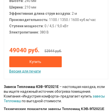
Высота:
240
мм
Ширина:
210
мм
Эффективная длина струи воздуха:
2 м
Производительность:
1100 / 1350 / 1600 куб.м/час
Ступени мощности:
0 / 4,5 / 9,0 кВт
Электропитание:
380 В
49040
руб.
53944 руб.
Купить
Версия для печати
Завеса Тепломаш КЭВ-9П2021Е
– настоящая находка, если
вы ищете надежный источник обогрева помещения.
Компания «Индустрия комфорта» предлагает купить
завесы
Тепломаш
по выгодной стоимости.
Технические показатели завесы Тепломащ КЭВ-9П2021Е