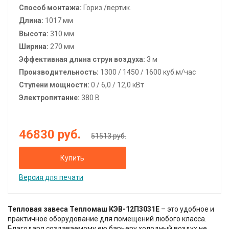
Способ монтажа:
Гориз./вертик.
Длина:
1017 мм
Высота:
310
мм
Ширина:
270
мм
Эффективная длина струи воздуха:
3 м
Производительность:
1300 / 1450 / 1600 куб.м/час
Ступени мощности:
0 / 6,0 / 12,0 кВт
Электропитание:
380 В
46830
руб.
51513 руб.
Купить
Версия для печати
Тепловая завеса Тепломаш КЭВ-12П3031Е
– это удобное и
практичное оборудование для помещений любого класса.
Благодаря создаваемому ею барьеру холодный воздух не