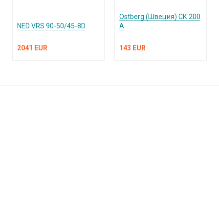
Ostberg (Швеция) СК 200
NED VRS 90-50/45-8D
А
2041 EUR
143 EUR
КАТАЛОГ ПРОДУКЦИИ
О компании
Услуги и поддержка
Сплит-системы и кондиционеры
Вентиляция и воздухоочистка
Информация
Тепловые завесы
Электроотопление
Сантехника
Встроенные пылесосы
Публичная оферта
Обращаем ваше внимание на то, что вся информация, включая цены на этом
интернет-сайте носит исключительно информационный характер и ни при каких
условиях не является публичной офертой, определяемой положениями Статьи 437(2)